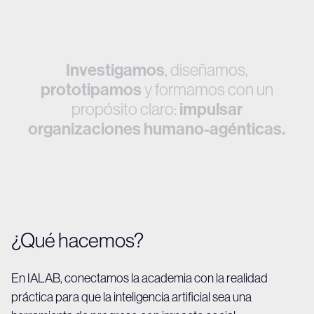
I
n
v
e
s
t
i
g
a
m
o
s
,
d
i
s
e
ñ
a
m
o
s
,
p
r
o
t
o
t
i
p
a
m
o
s
y
f
o
r
m
a
m
o
s
c
o
n
u
n
p
r
o
p
ó
s
i
t
o
c
l
a
r
o
:
i
m
p
u
l
s
a
r
o
r
g
a
n
i
z
a
c
i
o
n
e
s
h
u
m
a
n
o
-
a
g
é
n
t
i
c
a
s
.
¿Qué hacemos?
En IALAB, conectamos la academia con la realidad
práctica para que la inteligencia artificial sea una